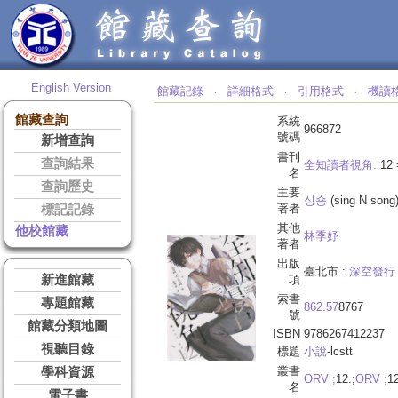
English Version
館藏記錄
詳細格式
引用格式
機讀
‧
‧
‧
館藏查詢
系統
966872
號碼
新增查詢
書刊
查詢結果
全知讀者視角.
12
名
查詢歷史
主要
싱숑
(sing N song
著者
標記記錄
其他
他校館藏
林季妤
著者
出版
臺北市 :
深空發行 
新進館藏
項
索書
專題館藏
862.57
8767
號
館藏分類地圖
ISBN
9786267412237
視聽目錄
標題
小說
-lcstt
叢書
學科資源
ORV ;
12.;
ORV ;
12
名
電子書