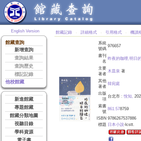
English Version
館藏記錄
詳細格式
引用格式
機讀
‧
‧
‧
館藏查詢
系統
976657
號碼
新增查詢
書刊
查詢結果
昨夜的咖哩,明日的
名
查詢歷史
主要
木皿泉
著
著者
標記記錄
其他
他校館藏
韓宛庭
著者
出版
台北市 :
悅知,
202
新進館藏
項
索書
專題館藏
861.57
8759
號
館藏分類地圖
ISBN
9786267537886
視聽目錄
標題
日本小說
-lcstt.
學科資源
電子書