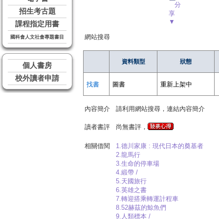
分
招生考古題
享
▼
課程指定用書
網站搜尋
國科會人文社會專題書目
資料類型
狀態
個人書房
校外讀者申請
找書
圖書
重新上架中
內容簡介
請利用網站搜尋，連結內容簡介
讀者書評
尚無書評，
相關借閱
1.德川家康 : 現代日本的奠基者
2.龍馬行
3.生命的停車場
4.緞帶 /
5.天國旅行
6.英雄之書
7.轉迎搭乘轉運計程車
8.52赫茲的鯨魚們
9.人類標本 /