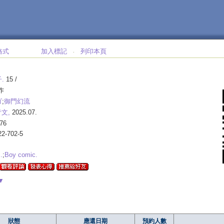
格式
加入標記
列印本頁
‧
.
15 /
作
ゴ
;
御門幻流
文,
2025.07.
76
22-702-5
.
;
Boy comic.
▼
狀態
應還日期
預約人數