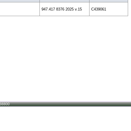
947.417 8376 2025 v.15
C439061
38800