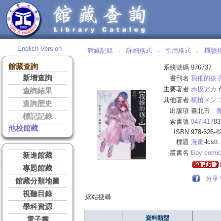
English Version
館藏記錄
詳細格式
引用格式
機讀
‧
‧
‧
館藏查詢
系統號碼
976737
新增查詢
書刊名
我推的孩子
主要著者
赤坂アカ
查詢結果
其他著者
横槍メン
查詢歷史
出版項
臺北市 :
青
標記記錄
索書號
947.417
83
他校館藏
ISBN
978-626-4
標題
漫畫
-lcstt.
叢書名
Boy comic
新進館藏
專題館藏
分享
館藏分類地圖
視聽目錄
網站搜尋
學科資源
資料類型
電子書