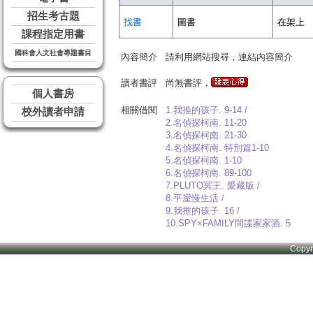
招生考古題
找書
圖書
在架上
課程指定用書
國科會人文社會專題書目
內容簡介
請利用網站搜尋，連結內容簡介
讀者書評
尚無書評，
個人書房
相關借閱
1.我推的孩子. 9-14 /
校外讀者申請
2.名偵探柯南. 11-20
3.名偵探柯南. 21-30
4.名偵探柯南. 特別篇1-10
5.名偵探柯南. 1-10
6.名偵探柯南. 89-100
7.PLUTO冥王. 愛藏版 /
8.平屋慢生活 /
9.我推的孩子. 16 /
10.SPY×FAMILY間諜家家酒. 5
Copy