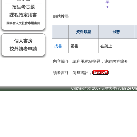
享
招生考古題
▼
課程指定用書
網站搜尋
國科會人文社會專題書目
資料類型
狀態
個人書房
找書
圖書
在架上
校外讀者申請
內容簡介
請利用網站搜尋，連結內容簡介
讀者書評
尚無書評，
Copyright © 2007 元智大學(Yuan Ze U