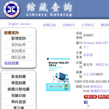
English Version
館藏記錄
詳細格式
引用格式
機讀
‧
‧
‧
館藏查詢
系統
976807
號碼
新增查詢
書刊
Browser Web AP
查詢結果
名
巧 /
查詢歷史
主要
吳姿穎
著者
標記記錄
出版
他校館藏
新北市 :
博碩文化
項
索書
312.1695
8833
新進館藏
號
ISBN
978-626-414-285-
專題館藏
標題
lcstt-
網頁設計
館藏分類地圖
lcstt-
電腦程式設
視聽目錄
學科資源
分
電子書