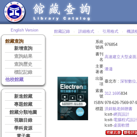
English Version
館藏記錄
詳細格式
引用格式
機讀
‧
‧
‧
館藏查詢
系統
976854
號碼
新增查詢
書刊
查詢結果
高速建立大型桌面
名
查詢歷史
主要
潘瀟
著者
標記記錄
出版
他校館藏
臺北市 :
深智數位
項
索書
312.1695
834
新進館藏
號
ISBN
978-626-7569-97-
專題館藏
標題
洪錦魁老師贈書
館藏分類地圖
lcstt-
網頁設計
lcstt-
電腦程式設
視聽目錄
lcstt-
桌面軟體
學科資源
電子書