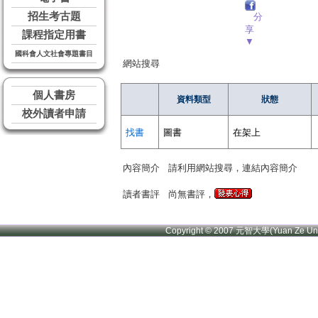
招生考古題
分
享
課程指定用書
▼
國科會人文社會專題書目
網站搜尋
個人書房
資料類型
狀態
校外讀者申請
找書
圖書
在架上
內容簡介
請利用網站搜尋，連結內容簡介
讀者書評
尚無書評，
Copyright © 2007 元智大學(Yuan Ze U