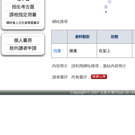
分
招生考古題
享
▼
課程指定用書
網站搜尋
國科會人文社會專題書目
資料類型
狀態
個人書房
校外讀者申請
找書
圖書
在架上
內容簡介
請利用網站搜尋，連結內容簡介
讀者書評
尚無書評，
Copyright © 2007 元智大學(Yuan Ze U