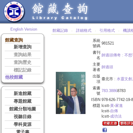
English Version
館藏記錄
詳細格式
引用格式
機讀
‧
‧
‧
館藏查詢
系統
981521
號碼
新增查詢
書刊
查詢結果
帥過頭傳奇 :
不想
名
查詢歷史
主要
帥過頭
著者
標記記錄
出版
他校館藏
臺北市 :
水靈文創
項
索書
783.3886
8783
新進館藏
號
ISBN
978-626-7742-19-
專題館藏
標題
lcstt-
黃
-
家進
館藏分類地圖
lcstt-
自傳
lcstt-
成功法
視聽目錄
學科資源
電子書