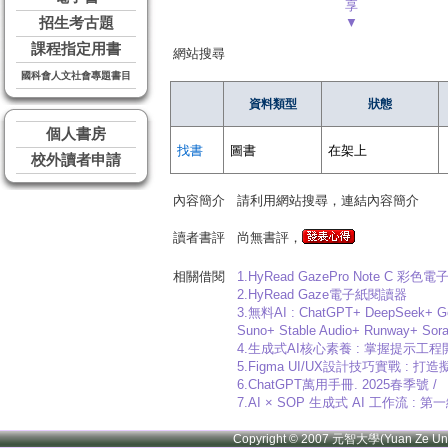
享
招生考古題
▼
課程指定用書
網站搜尋
國科會人文社會專題書目
資料類型
狀態
個人書房
找書
圖書
在架上
校外讀者申請
內容簡介
請利用網站搜尋，連結內容簡介
讀者書評
尚無書評，
相關借閱
1.HyRead GazePro Note C 彩
2.HyRead Gaze電子紙閱讀器
3.無料AI : ChatGPT+ DeepSeek+ Gem
Suno+ Stable Audio+ Runway+ So
4.生成式AI核心素養 : 掌握提示工
5.Figma UI/UX設計技巧實戰 : 打造擬真
6.ChatGPT萬用手冊. 2025春季號 /
7.AI × SOP 生成式 AI 工作流 : 第
Copyright © 2007 元智大學(Yuan Ze U