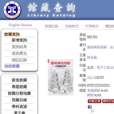
English Version
館藏記錄
詳細格式
引用格式
機讀
‧
‧
‧
館藏查詢
系統
981761
號碼
新增查詢
書刊
查詢結果
趣味网络图解 :
从
名
查詢歷史
主要
林兆倫
著者
標記記錄
出版
他校館藏
北京 :
電子工業出
項
索書
312.16
8757
新進館藏
號
ISBN
9787121510311
專題館藏
標題
電腦網路
-lcstt.
館藏分類地圖
網路
-lcstt.
視聽目錄
學科資源
分
電子書