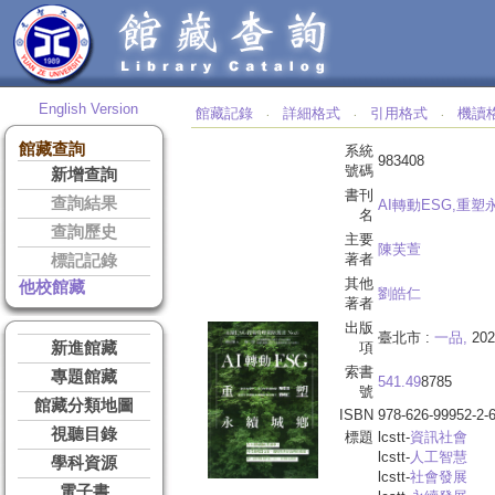
English Version
館藏記錄
詳細格式
引用格式
機讀
‧
‧
‧
館藏查詢
系統
983408
號碼
新增查詢
書刊
查詢結果
AI轉動ESG,重塑
名
查詢歷史
主要
陳芙萱
著者
標記記錄
其他
他校館藏
劉皓仁
著者
出版
臺北市 :
一品,
202
新進館藏
項
索書
專題館藏
541.49
8785
號
館藏分類地圖
ISBN
978-626-99952-2-
視聽目錄
標題
lcstt-
資訊社會
lcstt-
人工智慧
學科資源
lcstt-
社會發展
電子書