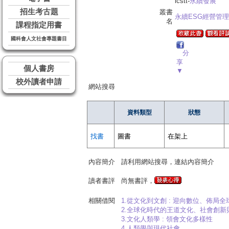
lcstt-
永續發展
招生考古題
叢書
永續ESG經營管理
名
課程指定用書
國科會人文社會專題書目
分
享
個人書房
▼
校外讀者申請
網站搜尋
資料類型
狀態
找書
圖書
在架上
內容簡介
請利用網站搜尋，連結內容簡介
讀者書評
尚無書評，
相關借閱
1.從文化到文創 : 迎向數位、佈局
2.全球化時代的王道文化、社會創新
3.文化人類學 : 領會文化多樣性
4.人類學與現代社會