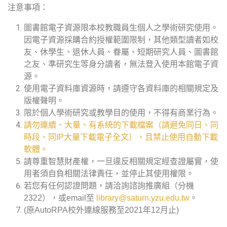
注意事項：
圖書館電子資源限本校教職員生個人之學術研究使用。
因電子資源採購合約授權範圍限制，其他類型讀者如校
友、休學生、退休人員、眷屬、短期研究人員、圖書館
之友、準研究生等身分讀者，無法登入使用本館電子資
源。
使用電子資料庫資源時，請遵守各資料庫的相關規定及
版權聲明。
限於個人學術研究或教學目的使用，不得有商業行為。
請勿連續、大量、有系統的下載檔案（請避免同日、同
時段、同IP大量下載電子全文），且禁止使用自動下載
軟體。
請尊重智慧財產權，一旦違反相關規定經查證屬實，使
用者須自負相關法律責任，並停止其使用權限。
若您有任何認證問題，請洽詢諮詢推廣組（分機
2322），或email至
library@saturn.yzu.edu.tw
。
(原AutoRPA校外連線服務至2021年12月止)