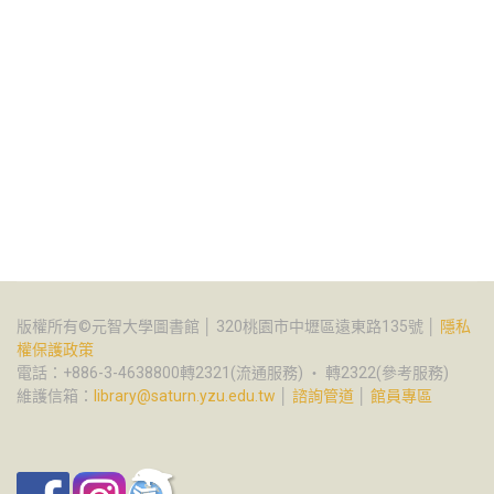
版權所有©元智大學圖書館 │ 320桃園市中壢區遠東路135號 │
隱私
權保護政策
電話：+886-3-4638800轉2321(流通服務) ‧ 轉2322(參考服務)
維護信箱：
library@saturn.yzu.edu.tw
│
諮詢管道
│
館員專區