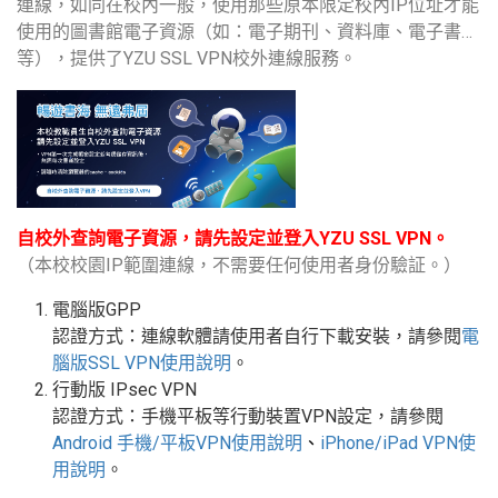
連線，如同在校內一般，使用那些原本限定校內IP位址才能
使用的圖書館電子資源（如：電子期刊、資料庫、電子書…
等），提供了YZU SSL VPN校外連線服務。
自校外查詢電子資源，請先設定並登入YZU SSL VPN。
（本校校園IP範圍連線，不需要任何使用者身份驗証。）
電腦版GPP
認證方式：連線軟體請使用者自行下載安裝，請參閱
電
腦版
SSL VPN
使用說明
。
行動版
IPsec VPN
認證方式：手機平板等行動裝置
VPN
設定
，請參閱
Android
手機
/
平板
VPN使用說明
、
iPhone/iPad VPN
使
用說明
。