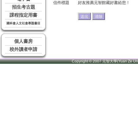
信件標題
好友推薦元智館藏好書給您！
招生考古題
課程指定用書
國科會人文社會專題書目
個人書房
校外讀者申請
Copyright © 2007 元智大學(Yuan Ze U