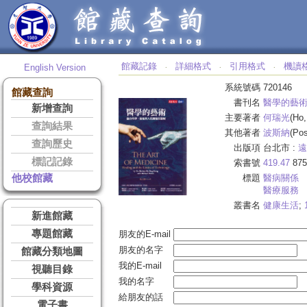
館藏記錄
詳細格式
引用格式
機讀
English Version
‧
‧
‧
系統號碼
720146
館藏查詢
書刊名
醫學的藝
新增查詢
主要著者
何瑞光
(Ho
查詢結果
其他著者
波斯納
(Pos
查詢歷史
出版項
台北市 :
遠
標記記錄
索書號
419.47
875
他校館藏
標題
醫病關係
醫療服務
叢書名
健康生活
;
新進館藏
專題館藏
朋友的E-mail
朋友的名字
館藏分類地圖
我的E-mail
視聽目錄
我的名字
學科資源
給朋友的話
電子書