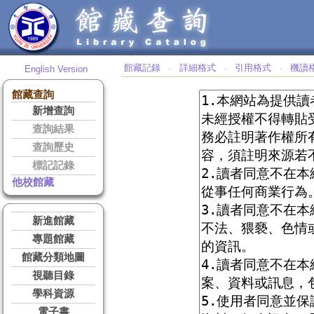
館藏記錄
詳細格式
引用格式
機讀
English Version
‧
‧
‧
館藏查詢
新增查詢
查詢結果
查詢歷史
標記記錄
他校館藏
新進館藏
專題館藏
館藏分類地圖
視聽目錄
學科資源
電子書