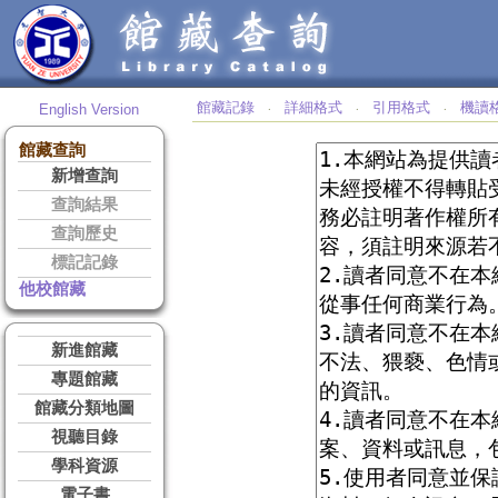
館藏記錄
詳細格式
引用格式
機讀
English Version
‧
‧
‧
館藏查詢
新增查詢
查詢結果
查詢歷史
標記記錄
他校館藏
新進館藏
專題館藏
館藏分類地圖
視聽目錄
學科資源
電子書