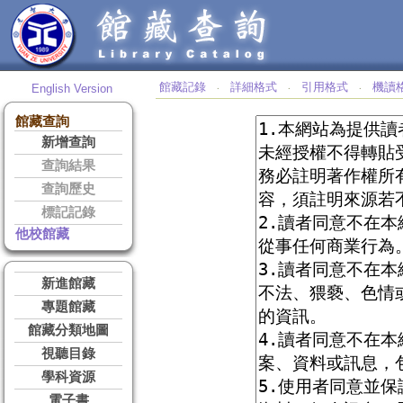
館藏記錄
詳細格式
引用格式
機讀
English Version
‧
‧
‧
館藏查詢
新增查詢
查詢結果
查詢歷史
標記記錄
他校館藏
新進館藏
專題館藏
館藏分類地圖
視聽目錄
學科資源
電子書