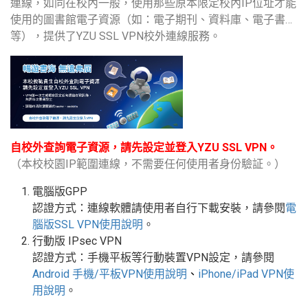
連線，如同在校內一般，使用那些原本限定校內IP位址才能
使用的圖書館電子資源（如：電子期刊、資料庫、電子書…
等），提供了YZU SSL VPN校外連線服務。
自校外查詢電子資源，請先設定並登入YZU SSL VPN。
（本校校園IP範圍連線，不需要任何使用者身份驗証。）
電腦版GPP
認證方式：連線軟體請使用者自行下載安裝，請參閱
電
腦版
SSL VPN
使用說明
。
行動版
IPsec VPN
認證方式：手機平板等行動裝置
VPN
設定
，請參閱
Android
手機
/
平板
VPN使用說明
、
iPhone/iPad VPN
使
用說明
。