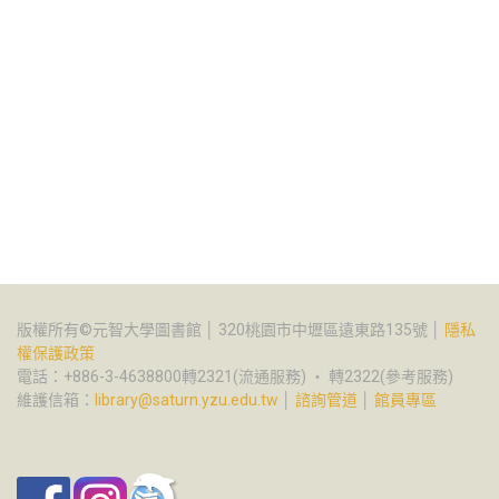
版權所有©元智大學圖書館 │ 320桃園市中壢區遠東路135號 │
隱私
權保護政策
電話：+886-3-4638800轉2321(流通服務) ‧ 轉2322(參考服務)
維護信箱：
library@saturn.yzu.edu.tw
│
諮詢管道
│
館員專區