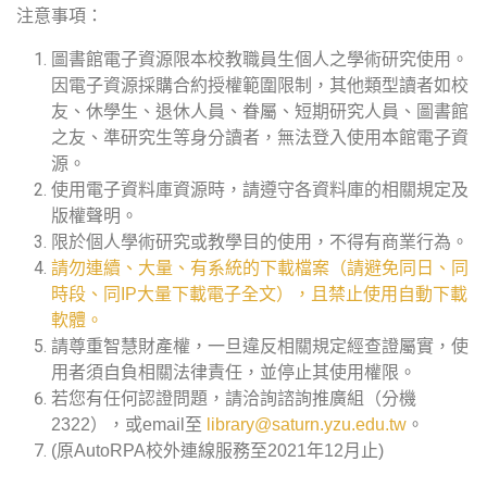
注意事項：
圖書館電子資源限本校教職員生個人之學術研究使用。
因電子資源採購合約授權範圍限制，其他類型讀者如校
友、休學生、退休人員、眷屬、短期研究人員、圖書館
之友、準研究生等身分讀者，無法登入使用本館電子資
源。
使用電子資料庫資源時，請遵守各資料庫的相關規定及
版權聲明。
限於個人學術研究或教學目的使用，不得有商業行為。
請勿連續、大量、有系統的下載檔案（請避免同日、同
時段、同IP大量下載電子全文），且禁止使用自動下載
軟體。
請尊重智慧財產權，一旦違反相關規定經查證屬實，使
用者須自負相關法律責任，並停止其使用權限。
若您有任何認證問題，請洽詢諮詢推廣組（分機
2322），或email至
library@saturn.yzu.edu.tw
。
(原AutoRPA校外連線服務至2021年12月止)