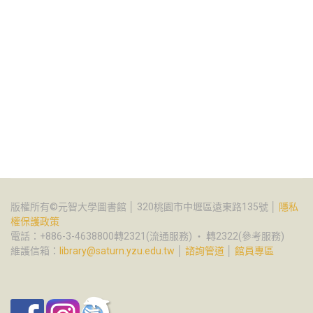
版權所有©元智大學圖書館 │ 320桃園市中壢區遠東路135號 │
隱私
權保護政策
電話：+886-3-4638800轉2321(流通服務) ‧ 轉2322(參考服務)
維護信箱：
library@saturn.yzu.edu.tw
│
諮詢管道
│
館員專區