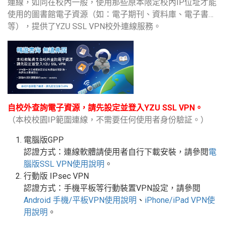
連線，如同在校內一般，使用那些原本限定校內IP位址才能
使用的圖書館電子資源（如：電子期刊、資料庫、電子書…
等），提供了YZU SSL VPN校外連線服務。
自校外查詢電子資源，請先設定並登入YZU SSL VPN。
（本校校園IP範圍連線，不需要任何使用者身份驗証。）
電腦版GPP
認證方式：連線軟體請使用者自行下載安裝，請參閱
電
腦版
SSL VPN
使用說明
。
行動版
IPsec VPN
認證方式：手機平板等行動裝置
VPN
設定
，請參閱
Android
手機
/
平板
VPN使用說明
、
iPhone/iPad VPN
使
用說明
。