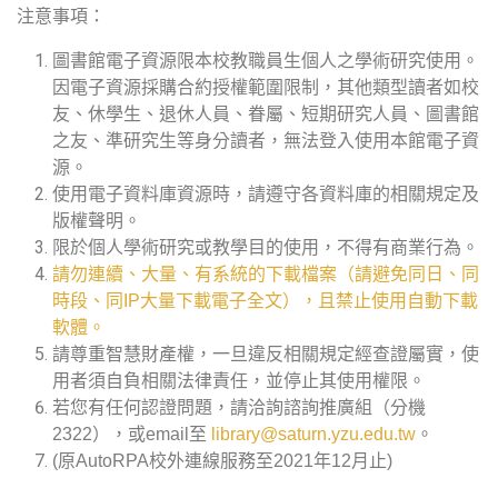
注意事項：
圖書館電子資源限本校教職員生個人之學術研究使用。
因電子資源採購合約授權範圍限制，其他類型讀者如校
友、休學生、退休人員、眷屬、短期研究人員、圖書館
之友、準研究生等身分讀者，無法登入使用本館電子資
源。
使用電子資料庫資源時，請遵守各資料庫的相關規定及
版權聲明。
限於個人學術研究或教學目的使用，不得有商業行為。
請勿連續、大量、有系統的下載檔案（請避免同日、同
時段、同IP大量下載電子全文），且禁止使用自動下載
軟體。
請尊重智慧財產權，一旦違反相關規定經查證屬實，使
用者須自負相關法律責任，並停止其使用權限。
若您有任何認證問題，請洽詢諮詢推廣組（分機
2322），或email至
library@saturn.yzu.edu.tw
。
(原AutoRPA校外連線服務至2021年12月止)