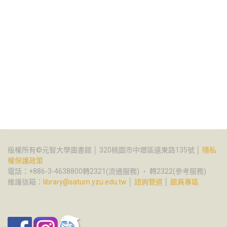
版權所有©元智大學圖書館 │ 320桃園市中壢區遠東路135號 │
隱私
權保護政策
電話：+886-3-4638800轉2321(流通服務) ‧ 轉2322(參考服務)
維護信箱：
library@saturn.yzu.edu.tw
│
諮詢管道
│
館員專區