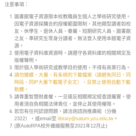
注意事項：
圖書館電子資源限本校教職員生個人之學術研究使用。
因電子資源採購合約授權範圍限制，其他類型讀者如校
友、休學生、退休人員、眷屬、短期研究人員、圖書館
之友、準研究生等身分讀者，無法登入使用本館電子資
源。
使用電子資料庫資源時，請遵守各資料庫的相關規定及
版權聲明。
限於個人學術研究或教學目的使用，不得有商業行為。
請勿連續、大量、有系統的下載檔案（請避免同日、同
時段、同IP大量下載電子全文），且禁止使用自動下載
軟體。
請尊重智慧財產權，一旦違反相關規定經查證屬實，使
用者須自負相關法律責任，並停止其使用權限。
若您有任何認證問題，請洽詢諮詢推廣組（分機
2322），或email至
library@saturn.yzu.edu.tw
。
(原AutoRPA校外連線服務至2021年12月止)