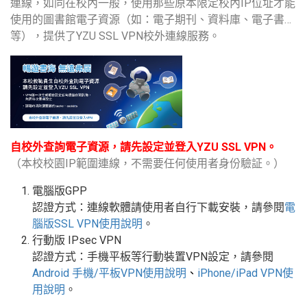
連線，如同在校內一般，使用那些原本限定校內IP位址才能
使用的圖書館電子資源（如：電子期刊、資料庫、電子書…
等），提供了YZU SSL VPN校外連線服務。
自校外查詢電子資源，請先設定並登入YZU SSL VPN。
（本校校園IP範圍連線，不需要任何使用者身份驗証。）
電腦版GPP
認證方式：連線軟體請使用者自行下載安裝，請參閱
電
腦版
SSL VPN
使用說明
。
行動版
IPsec VPN
認證方式：手機平板等行動裝置
VPN
設定
，請參閱
Android
手機
/
平板
VPN使用說明
、
iPhone/iPad VPN
使
用說明
。