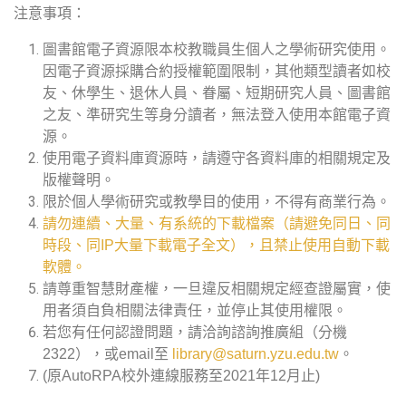
注意事項：
圖書館電子資源限本校教職員生個人之學術研究使用。
因電子資源採購合約授權範圍限制，其他類型讀者如校
友、休學生、退休人員、眷屬、短期研究人員、圖書館
之友、準研究生等身分讀者，無法登入使用本館電子資
源。
使用電子資料庫資源時，請遵守各資料庫的相關規定及
版權聲明。
限於個人學術研究或教學目的使用，不得有商業行為。
請勿連續、大量、有系統的下載檔案（請避免同日、同
時段、同IP大量下載電子全文），且禁止使用自動下載
軟體。
請尊重智慧財產權，一旦違反相關規定經查證屬實，使
用者須自負相關法律責任，並停止其使用權限。
若您有任何認證問題，請洽詢諮詢推廣組（分機
2322），或email至
library@saturn.yzu.edu.tw
。
(原AutoRPA校外連線服務至2021年12月止)