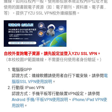
連線，如同在校內一般，使用那些原本限定校內IP位址才能
使用的圖書館電子資源（如：電子期刊、資料庫、電子書…
等），提供了YZU SSL VPN校外連線服務。
自校外查詢電子資源，請先設定並登入YZU SSL VPN。
（本校校園IP範圍連線，不需要任何使用者身份驗証。）
電腦版GPP
認證方式：連線軟體請使用者自行下載安裝，請參閱
電
腦版
SSL VPN
使用說明
。
行動版
IPsec VPN
認證方式：手機平板等行動裝置
VPN
設定
，請參閱
Android
手機
/
平板
VPN使用說明
、
iPhone/iPad VPN
使
用說明
。