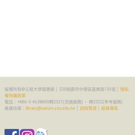
版權所有©元智大學圖書館 │ 320桃園市中壢區遠東路135號 │
隱私
權保護政策
電話：+886-3-4638800轉2321(流通服務) ‧ 轉2322(參考服務)
維護信箱：
library@saturn.yzu.edu.tw
│
諮詢管道
│
館員專區