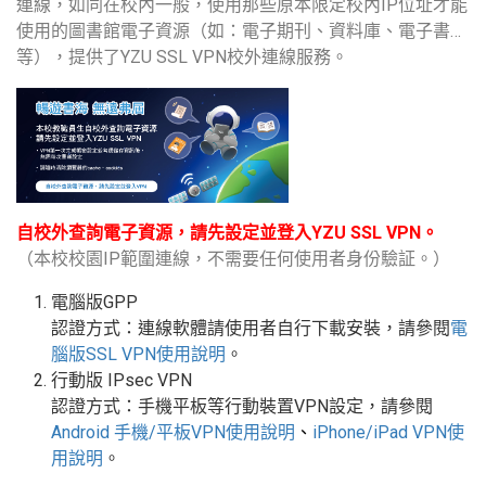
連線，如同在校內一般，使用那些原本限定校內IP位址才能
使用的圖書館電子資源（如：電子期刊、資料庫、電子書…
等），提供了YZU SSL VPN校外連線服務。
自校外查詢電子資源，請先設定並登入YZU SSL VPN。
（本校校園IP範圍連線，不需要任何使用者身份驗証。）
電腦版GPP
認證方式：連線軟體請使用者自行下載安裝，請參閱
電
腦版
SSL VPN
使用說明
。
行動版
IPsec VPN
認證方式：手機平板等行動裝置
VPN
設定
，請參閱
Android
手機
/
平板
VPN使用說明
、
iPhone/iPad VPN
使
用說明
。