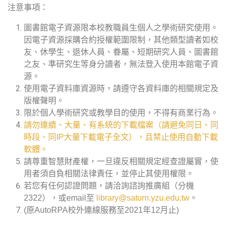
注意事項：
圖書館電子資源限本校教職員生個人之學術研究使用。
因電子資源採購合約授權範圍限制，其他類型讀者如校
友、休學生、退休人員、眷屬、短期研究人員、圖書館
之友、準研究生等身分讀者，無法登入使用本館電子資
源。
使用電子資料庫資源時，請遵守各資料庫的相關規定及
版權聲明。
限於個人學術研究或教學目的使用，不得有商業行為。
請勿連續、大量、有系統的下載檔案（請避免同日、同
時段、同IP大量下載電子全文），且禁止使用自動下載
軟體。
請尊重智慧財產權，一旦違反相關規定經查證屬實，使
用者須自負相關法律責任，並停止其使用權限。
若您有任何認證問題，請洽詢諮詢推廣組（分機
2322），或email至
library@saturn.yzu.edu.tw
。
(原AutoRPA校外連線服務至2021年12月止)