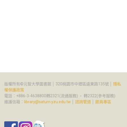
版權所有©元智大學圖書館 │ 320桃園市中壢區遠東路135號 │
隱私
權保護政策
電話：+886-3-4638800轉2321(流通服務) ‧ 轉2322(參考服務)
維護信箱：
library@saturn.yzu.edu.tw
│
諮詢管道
│
館員專區