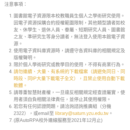
注意事項：
圖書館電子資源限本校教職員生個人之學術研究使用。
因電子資源採購合約授權範圍限制，其他類型讀者如校
友、休學生、退休人員、眷屬、短期研究人員、圖書館
之友、準研究生等身分讀者，無法登入使用本館電子資
源。
使用電子資料庫資源時，請遵守各資料庫的相關規定及
版權聲明。
限於個人學術研究或教學目的使用，不得有商業行為。
請勿連續、大量、有系統的下載檔案（請避免同日、同
時段、同IP大量下載電子全文），且禁止使用自動下載
軟體。
請尊重智慧財產權，一旦違反相關規定經查證屬實，使
用者須自負相關法律責任，並停止其使用權限。
若您有任何認證問題，請洽詢諮詢推廣組（分機
2322），或email至
library@saturn.yzu.edu.tw
。
(原AutoRPA校外連線服務至2021年12月止)