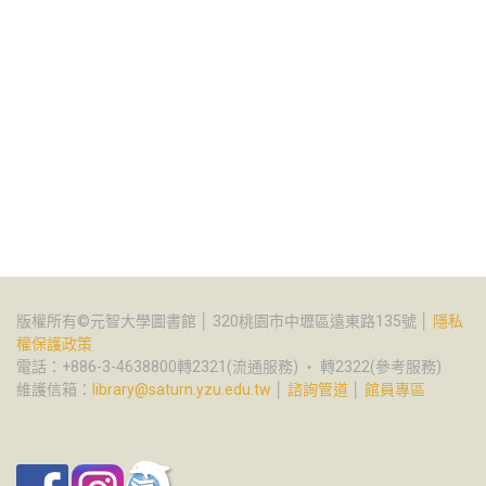
版權所有©元智大學圖書館 │ 320桃園市中壢區遠東路135號 │
隱私
權保護政策
電話：+886-3-4638800轉2321(流通服務) ‧ 轉2322(參考服務)
維護信箱：
library@saturn.yzu.edu.tw
│
諮詢管道
│
館員專區