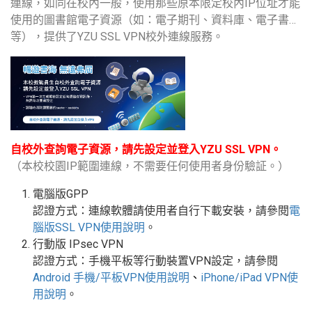
連線，如同在校內一般，使用那些原本限定校內IP位址才能
使用的圖書館電子資源（如：電子期刊、資料庫、電子書…
等），提供了YZU SSL VPN校外連線服務。
自校外查詢電子資源，請先設定並登入YZU SSL VPN。
（本校校園IP範圍連線，不需要任何使用者身份驗証。）
電腦版GPP
認證方式：連線軟體請使用者自行下載安裝，請參閱
電
腦版
SSL VPN
使用說明
。
行動版
IPsec VPN
認證方式：手機平板等行動裝置
VPN
設定
，請參閱
Android
手機
/
平板
VPN使用說明
、
iPhone/iPad VPN
使
用說明
。