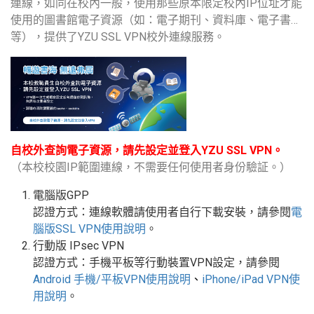
連線，如同在校內一般，使用那些原本限定校內IP位址才能
使用的圖書館電子資源（如：電子期刊、資料庫、電子書…
等），提供了YZU SSL VPN校外連線服務。
自校外查詢電子資源，請先設定並登入YZU SSL VPN。
（本校校園IP範圍連線，不需要任何使用者身份驗証。）
電腦版GPP
認證方式：連線軟體請使用者自行下載安裝，請參閱
電
腦版
SSL VPN
使用說明
。
行動版
IPsec VPN
認證方式：手機平板等行動裝置
VPN
設定
，請參閱
Android
手機
/
平板
VPN使用說明
、
iPhone/iPad VPN
使
用說明
。