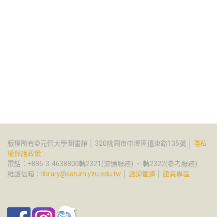
版權所有©元智大學圖書館 │ 320桃園市中壢區遠東路135號 │
隱私
權保護政策
電話：+886-3-4638800轉2321(流通服務) ‧ 轉2322(參考服務)
維護信箱：
library@saturn.yzu.edu.tw
│
諮詢管道
│
館員專區