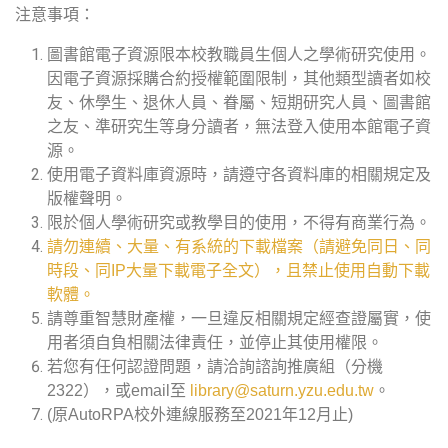
注意事項：
圖書館電子資源限本校教職員生個人之學術研究使用。
因電子資源採購合約授權範圍限制，其他類型讀者如校
友、休學生、退休人員、眷屬、短期研究人員、圖書館
之友、準研究生等身分讀者，無法登入使用本館電子資
源。
使用電子資料庫資源時，請遵守各資料庫的相關規定及
版權聲明。
限於個人學術研究或教學目的使用，不得有商業行為。
請勿連續、大量、有系統的下載檔案（請避免同日、同
時段、同IP大量下載電子全文），且禁止使用自動下載
軟體。
請尊重智慧財產權，一旦違反相關規定經查證屬實，使
用者須自負相關法律責任，並停止其使用權限。
若您有任何認證問題，請洽詢諮詢推廣組（分機
2322），或email至
library@saturn.yzu.edu.tw
。
(原AutoRPA校外連線服務至2021年12月止)