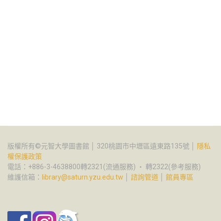
版權所有©元智大學圖書館 │ 320桃園市中壢區遠東路135號 │
隱私
權保護政策
電話：+886-3-4638800轉2321(流通服務) ‧ 轉2322(參考服務)
維護信箱：
library@saturn.yzu.edu.tw
│
諮詢管道
│
館員專區