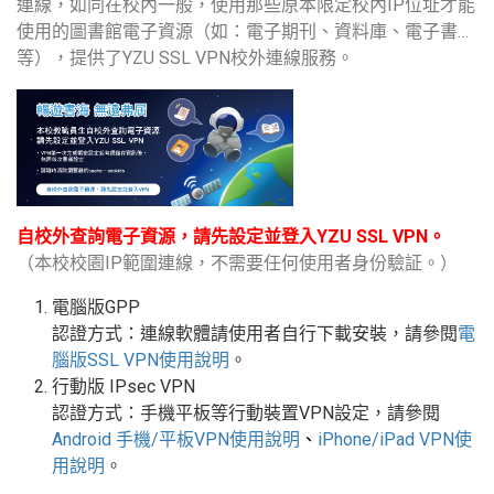
連線，如同在校內一般，使用那些原本限定校內IP位址才能
使用的圖書館電子資源（如：電子期刊、資料庫、電子書…
等），提供了YZU SSL VPN校外連線服務。
自校外查詢電子資源，請先設定並登入YZU SSL VPN。
（本校校園IP範圍連線，不需要任何使用者身份驗証。）
電腦版GPP
認證方式：連線軟體請使用者自行下載安裝，請參閱
電
腦版
SSL VPN
使用說明
。
行動版
IPsec VPN
認證方式：手機平板等行動裝置
VPN
設定
，請參閱
Android
手機
/
平板
VPN使用說明
、
iPhone/iPad VPN
使
用說明
。