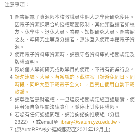
注意事項：
圖書館電子資源限本校教職員生個人之學術研究使用。
因電子資源採購合約授權範圍限制，其他類型讀者如校
友、休學生、退休人員、眷屬、短期研究人員、圖書館
之友、準研究生等身分讀者，無法登入使用本館電子資
源。
使用電子資料庫資源時，請遵守各資料庫的相關規定及
版權聲明。
限於個人學術研究或教學目的使用，不得有商業行為。
請勿連續、大量、有系統的下載檔案（請避免同日、同
時段、同IP大量下載電子全文），且禁止使用自動下載
軟體。
請尊重智慧財產權，一旦違反相關規定經查證屬實，使
用者須自負相關法律責任，並停止其使用權限。
若您有任何認證問題，請洽詢諮詢推廣組（分機
2322），或email至
library@saturn.yzu.edu.tw
。
(原AutoRPA校外連線服務至2021年12月止)