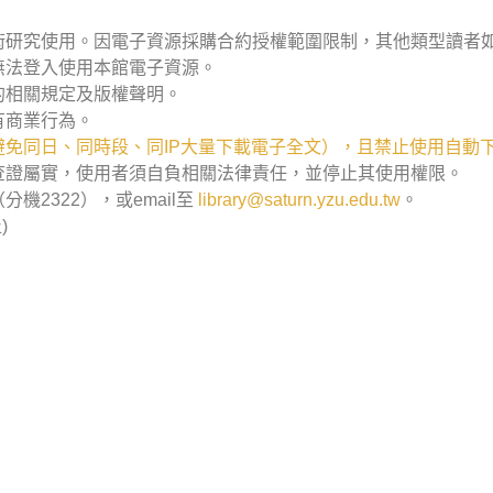
術研究使用。因電子資源採購合約授權範圍限制，其他類型讀者
無法登入使用本館電子資源。
的相關規定及版權聲明。
有商業行為。
免同日、同時段、同IP大量下載電子全文），且禁止使用自動
查證屬實，使用者須自負相關法律責任，並停止其使用權限。
2322），或email至
library@saturn.yzu.edu.tw
。
)