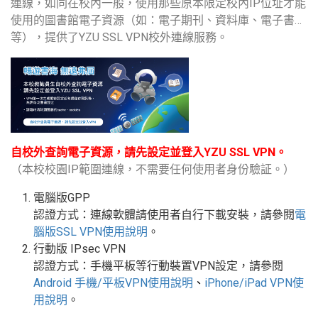
連線，如同在校內一般，使用那些原本限定校內IP位址才能
使用的圖書館電子資源（如：電子期刊、資料庫、電子書…
等），提供了YZU SSL VPN校外連線服務。
自校外查詢電子資源，請先設定並登入YZU SSL VPN。
（本校校園IP範圍連線，不需要任何使用者身份驗証。）
電腦版GPP
認證方式：連線軟體請使用者自行下載安裝，請參閱
電
腦版
SSL VPN
使用說明
。
行動版
IPsec VPN
認證方式：手機平板等行動裝置
VPN
設定
，請參閱
Android
手機
/
平板
VPN使用說明
、
iPhone/iPad VPN
使
用說明
。