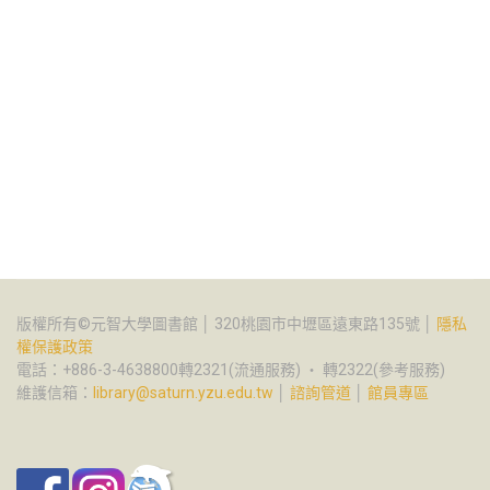
版權所有©元智大學圖書館 │ 320桃園市中壢區遠東路135號 │
隱私
權保護政策
電話：+886-3-4638800轉2321(流通服務) ‧ 轉2322(參考服務)
維護信箱：
library@saturn.yzu.edu.tw
│
諮詢管道
│
館員專區