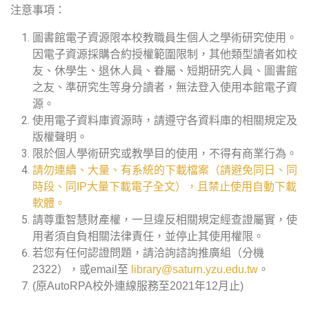
注意事項：
圖書館電子資源限本校教職員生個人之學術研究使用。
因電子資源採購合約授權範圍限制，其他類型讀者如校
友、休學生、退休人員、眷屬、短期研究人員、圖書館
之友、準研究生等身分讀者，無法登入使用本館電子資
源。
使用電子資料庫資源時，請遵守各資料庫的相關規定及
版權聲明。
限於個人學術研究或教學目的使用，不得有商業行為。
請勿連續、大量、有系統的下載檔案（請避免同日、同
時段、同IP大量下載電子全文），且禁止使用自動下載
軟體。
請尊重智慧財產權，一旦違反相關規定經查證屬實，使
用者須自負相關法律責任，並停止其使用權限。
若您有任何認證問題，請洽詢諮詢推廣組（分機
2322），或email至
library@saturn.yzu.edu.tw
。
(原AutoRPA校外連線服務至2021年12月止)