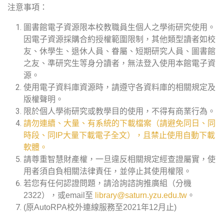
注意事項：
圖書館電子資源限本校教職員生個人之學術研究使用。
因電子資源採購合約授權範圍限制，其他類型讀者如校
友、休學生、退休人員、眷屬、短期研究人員、圖書館
之友、準研究生等身分讀者，無法登入使用本館電子資
源。
使用電子資料庫資源時，請遵守各資料庫的相關規定及
版權聲明。
限於個人學術研究或教學目的使用，不得有商業行為。
請勿連續、大量、有系統的下載檔案（請避免同日、同
時段、同IP大量下載電子全文），且禁止使用自動下載
軟體。
請尊重智慧財產權，一旦違反相關規定經查證屬實，使
用者須自負相關法律責任，並停止其使用權限。
若您有任何認證問題，請洽詢諮詢推廣組（分機
2322），或email至
library@saturn.yzu.edu.tw
。
(原AutoRPA校外連線服務至2021年12月止)