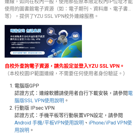
連線，如同在校內一般，使用那些原本限定校內IP位址才能
使用的圖書館電子資源（如：電子期刊、資料庫、電子書…
等），提供了YZU SSL VPN校外連線服務。
自校外查詢電子資源，請先設定並登入YZU SSL VPN。
（本校校園IP範圍連線，不需要任何使用者身份驗証。）
電腦版GPP
認證方式：連線軟體請使用者自行下載安裝，請參閱
電
腦版
SSL VPN
使用說明
。
行動版
IPsec VPN
認證方式：手機平板等行動裝置
VPN
設定
，請參閱
Android
手機
/
平板
VPN使用說明
、
iPhone/iPad VPN
使
用說明
。