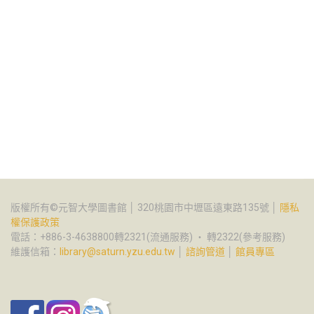
版權所有©元智大學圖書館 │ 320桃園市中壢區遠東路135號 │
隱私
權保護政策
電話：+886-3-4638800轉2321(流通服務) ‧ 轉2322(參考服務)
維護信箱：
library@saturn.yzu.edu.tw
│
諮詢管道
│
館員專區