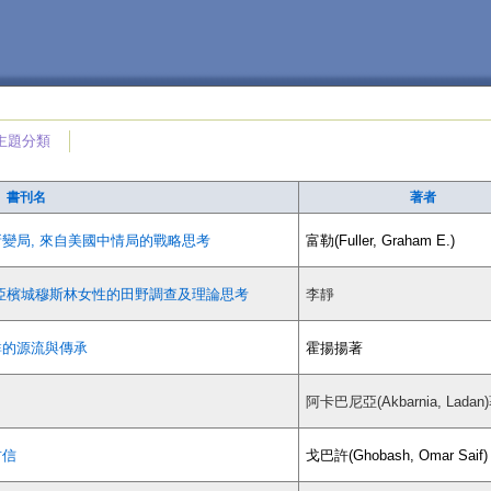
主題分類
書刊名
著者
新變局, 來自美國中情局的戰略思考
富勒(Fuller, Graham E.)
西亞檳城穆斯林女性的田野調查及理論思考
李靜
群的源流與傳承
霍揚揚著
阿卡巴尼亞(Akbarnia, Ladan
封信
戈巴許(Ghobash, Omar Saif)