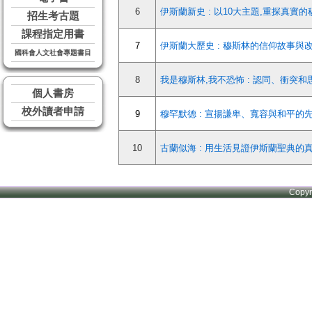
6
伊斯蘭新史 : 以10大主題,重探真實
招生考古題
課程指定用書
7
伊斯蘭大歷史 : 穆斯林的信仰故事與
國科會人文社會專題書目
8
我是穆斯林,我不恐怖 : 認同、衝突
個人書房
校外讀者申請
9
穆罕默德 : 宣揚謙卑、寬容與和平的
10
古蘭似海 : 用生活見證伊斯蘭聖典的
Copy