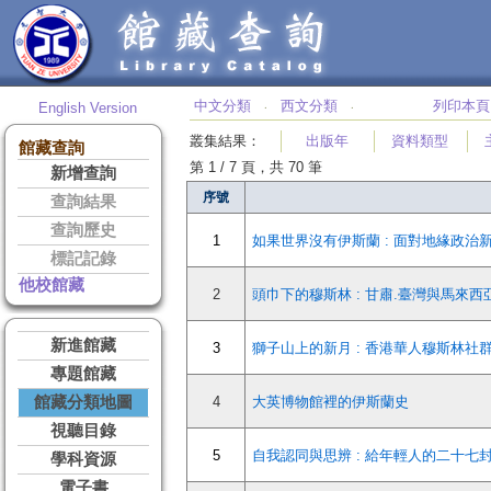
中文分類
西文分類
列印本頁
English Version
‧
‧
叢集結果
：
出版年
資料類型
館藏查詢
第 1 / 7 頁，共 70 筆
新增查詢
序號
查詢結果
查詢歷史
1
如果世界沒有伊斯蘭 : 面對地緣政治
標記記錄
他校館藏
2
頭巾下的穆斯林 : 甘肅.臺灣與馬來
新進館藏
3
獅子山上的新月 : 香港華人穆斯林社
專題館藏
館藏分類地圖
4
大英博物館裡的伊斯蘭史
視聽目錄
5
自我認同與思辨 : 給年輕人的二十七
學科資源
電子書