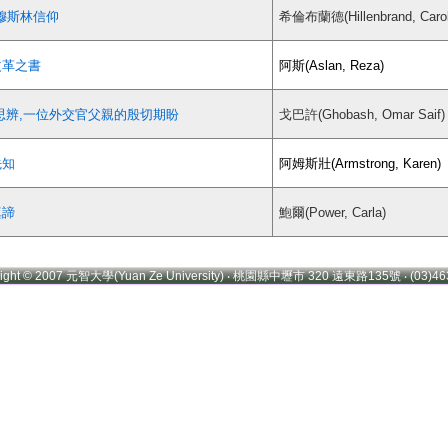
的穆斯林信仰
希倫布蘭德(Hillenbrand, Caro
改革之書
阿斯(Aslan, Reza)
和思辨,一位外交官父親的殷切期盼
戈巴許(Ghobash, Omar Saif)
先知
阿姆斯壯(Armstrong, Karen)
真諦
鮑爾(Power, Carla)
right © 2007 元智大學(Yuan Ze University) ‧ 桃園縣中壢市 320 遠東路135號 ‧ (03)46