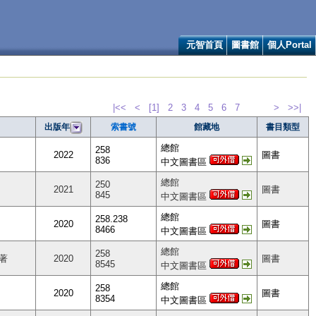
元智首頁
圖書館
個人Portal
|<<
<
[1]
2
3
4
5
6
7
>
>>|
索書號
館藏地
書目類型
出版年
總館
258
2022
圖書
836
中文圖書區
總館
250
2021
圖書
845
中文圖書區
總館
258.238
2020
圖書
8466
中文圖書區
總館
258
)著
2020
圖書
8545
中文圖書區
總館
258
2020
圖書
8354
中文圖書區