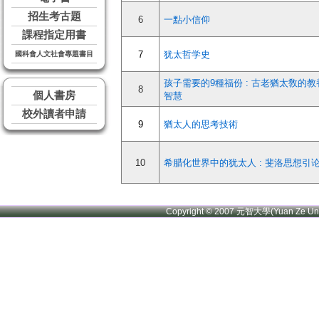
招生考古題
6
一點小信仰
課程指定用書
7
犹太哲学史
國科會人文社會專題書目
孩子需要的9種福份 : 古老猶太敎的教
8
個人書房
智慧
校外讀者申請
9
猶太人的思考技術
10
希腊化世界中的犹太人 : 斐洛思想引
Copyright © 2007 元智大學(Yuan Ze U