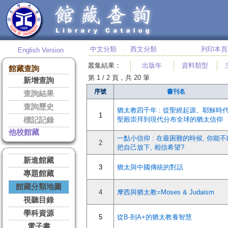
中文分類
西文分類
列印本頁
English Version
‧
‧
叢集結果
：
出版年
資料類型
館藏查詢
第 1 / 2 頁，共 20 筆
新增查詢
序號
書刊名
查詢結果
查詢歷史
猶太教四千年 : 從聖經起源、耶穌時
1
聖殿崇拜到現代分布全球的猶太信仰
標記記錄
他校館藏
一點小信仰 : 在最困難的時候, 你能不
2
把自己放下, 相信希望?
新進館藏
3
猶太與中國傳統的對話
專題館藏
館藏分類地圖
4
摩西與猶太教=Moses & Judaism
視聽目錄
學科資源
5
從B-到A+的猶太教養智慧
電子書