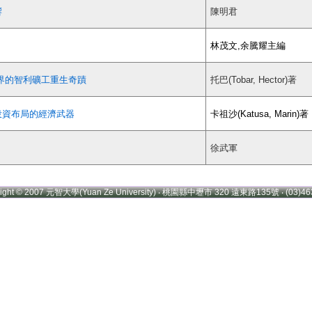
響
陳明君
林茂文,余騰耀主編
全世界的智利礦工重生奇蹟
托巴(Tobar, Hector)著
與投資布局的經濟武器
卡祖沙(Katusa, Marin)著
徐武軍
right © 2007 元智大學(Yuan Ze University) ‧ 桃園縣中壢市 320 遠東路135號 ‧ (03)46