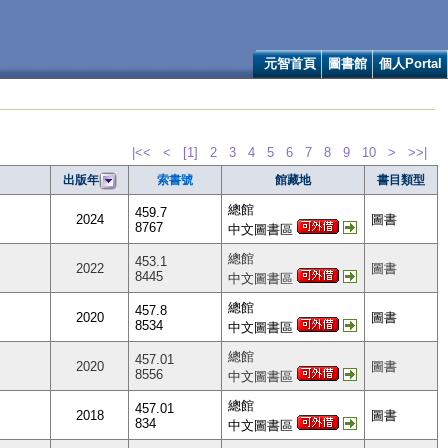
元智首頁
圖書館
個人Portal
|<<
<
[1]
2
3
4
5
6
7
8
9
10
>
>>|
索書號
館藏地
書目類型
出版年
總館
459.7
2024
圖書
8767
中文圖書區
總館
453.1
2022
圖書
8445
中文圖書區
總館
457.8
2020
圖書
8534
中文圖書區
總館
457.01
2020
圖書
8556
中文圖書區
總館
457.01
2018
圖書
834
中文圖書區