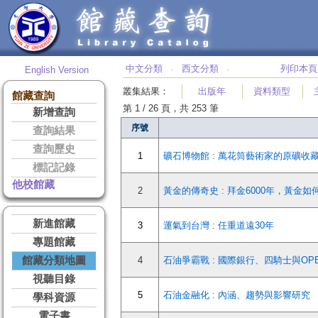
中文分類
西文分類
列印本頁
English Version
‧
‧
叢集結果
：
出版年
資料類型
館藏查詢
第 1 / 26 頁，共 253 筆
新增查詢
序號
查詢結果
查詢歷史
1
礦石博物館 : 萬花筒藝術家的原礦收
標記記錄
他校館藏
2
黃金的傳奇史 : 拜金6000年，黃金
新進館藏
3
運氣到台灣 : 任重道遠30年
專題館藏
館藏分類地圖
4
石油爭霸戰 : 國際銀行、四騎士與OPEC的
視聽目錄
5
石油金融化 : 內涵、趨勢與影響研究
學科資源
電子書