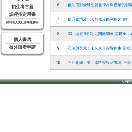
6
低油價對全球生質化學材料產業的影
招生考古題
課程指定用書
7
提升臺灣液化天然氣冷能利用之研析
國科會人文社會專題書目
8
33 : 地底700公尺,關鍵69天,震撼
個人書房
校外讀者申請
9
石油與美元 : 未來10年影響你生活
10
石油化學工業 : 原料製程及市場. 三版
Copy