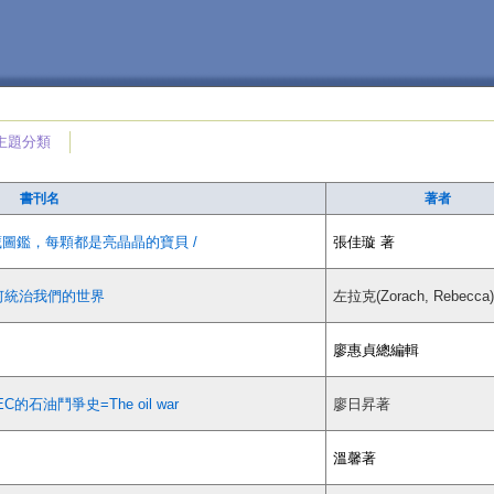
主題分類
書刊名
著者
藏圖鑑，每顆都是亮晶晶的寶貝 /
張佳璇 著
如何統治我們的世界
左拉克(Zorach, Rebecca)
廖惠貞總編輯
石油鬥爭史=The oil war
廖日昇著
溫馨著