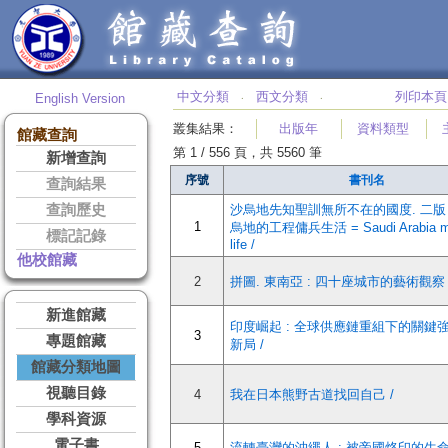
中文分類
西文分類
列印本頁
English Version
‧
‧
叢集結果
：
出版年
資料類型
館藏查詢
第 1 / 556 頁，共 5560 筆
新增查詢
序號
書刊名
查詢結果
查詢歷史
沙烏地先知聖訓無所不在的國度. 二版 
1
烏地的工程傭兵生活 = Saudi Arabia me
標記記錄
life /
他校館藏
2
拼圖. 東南亞 : 四十座城市的藝術觀察 
新進館藏
印度崛起 : 全球供應鏈重組下的關鍵
3
專題館藏
新局 /
館藏分類地圖
視聽目錄
4
我在日本熊野古道找回自己 /
學科資源
電子書
5
流轉臺灣的沖繩人 : 被帝國烙印的生命