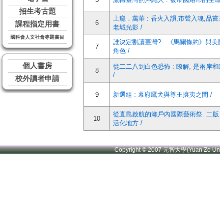
招生考古題
上癮．萬華 : 香火入韻,市聲入魂,品
6
課程指定用書
老城光影 /
國科會人文社會專題書目
誰決定割讓臺灣? : 《馬關條約》與
7
角色 /
個人書房
從二二八到白色恐怖 : 瞭解, 是兩岸
8
/
校外讀者申請
9
新選組 : 幕府鷹犬與尊王攘夷之間 /
從直島啟航的瀨戶內國際藝術祭. 二版 
10
活化地方 /
Copyright © 2007 元智大學(Yuan Ze U