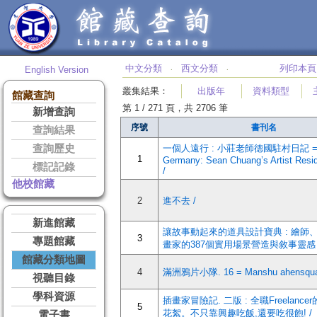
中文分類
西文分類
列印本頁
English Version
‧
‧
叢集結果
：
出版年
資料類型
館藏查詢
第 1 / 271 頁，共 2706 筆
新增查詢
序號
書刊名
查詢結果
查詢歷史
一個人遠行 : 小莊老師德國駐村日記 = Al
1
Germany: Sean Chuang’s Artist Resi
標記記錄
/
他校館藏
2
進不去 /
新進館藏
讓故事動起來的道具設計寶典 : 繪師
3
專題館藏
畫家的387個實用場景營造與敘事靈感 
館藏分類地圖
4
滿洲鴉片小隊. 16 = Manshu ahensqua
視聽目錄
學科資源
插畫家冒險記. 二版 : 全職Freelanc
5
花絮。不只靠興趣吃飯,還要吃很飽! /
電子書