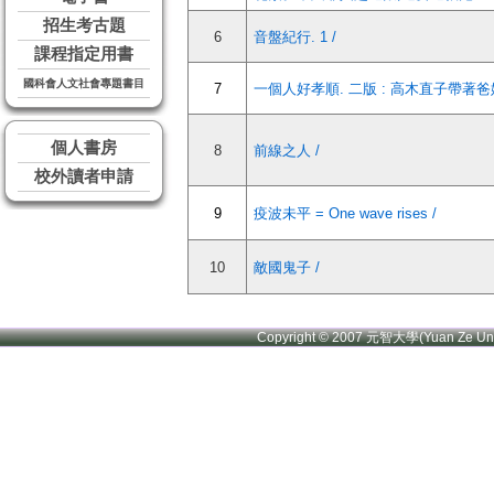
招生考古題
6
音盤紀行. 1 /
課程指定用書
國科會人文社會專題書目
7
一個人好孝順. 二版 : 高木直子帶著爸
個人書房
8
前線之人 /
校外讀者申請
9
疫波未平 = One wave rises /
10
敵國鬼子 /
Copyright © 2007 元智大學(Yuan Ze U