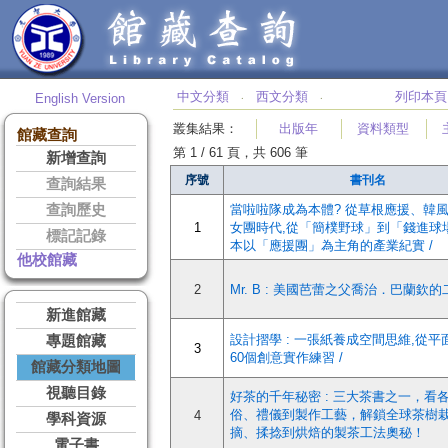
中文分類
西文分類
列印本頁
English Version
‧
‧
叢集結果
：
出版年
資料類型
館藏查詢
第 1 / 61 頁，共 606 筆
新增查詢
序號
書刊名
查詢結果
查詢歷史
當啦啦隊成為本體? 從草根應援、韓
1
女團時代,從「簡樸野球」到「錢進球
標記記錄
本以「應援團」為主角的產業紀實 /
他校館藏
2
Mr. B : 美國芭蕾之父喬治．巴蘭欽的
新進館藏
設計摺學 : 一張紙養成空間思維,從
專題館藏
3
60個創意實作練習 /
館藏分類地圖
視聽目錄
好茶的千年秘密 : 三大茶書之一，看
俗、禮儀到製作工藝，解鎖全球茶樹
4
學科資源
摘、揉捻到烘焙的製茶工法奧秘！
電子書