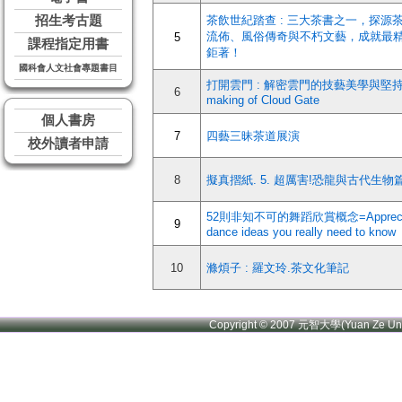
招生考古題
茶飲世紀踏查 : 三大茶書之一，探源
流佈、風俗傳奇與不朽文藝，成就最
5
課程指定用書
鉅著！
國科會人文社會專題書目
打開雲門 : 解密雲門的技藝美學與堅持=
6
making of Cloud Gate
個人書房
7
四藝三昧茶道展演
校外讀者申請
8
擬真摺紙. 5. 超厲害!恐龍與古代生物
52則非知不可的舞蹈欣賞概念=Appreciat
9
dance ideas you really need to know
10
滌煩子 : 羅文玲.茶文化筆記
Copyright © 2007 元智大學(Yuan Ze U