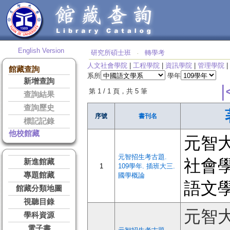
English Version
研究所碩士班
轉學考
‧
人文社會學院
|
工程學院
|
資訊學院
|
管理學院
|
館藏查詢
系所
學年
新增查詢
|
第 1 / 1 頁，共 5 筆
查詢結果
查詢歷史
序號
書刊名
標記記錄
他校館藏
元智
元智招生考古題.
社會
新進館藏
1
109學年. 插班大三.
專題館藏
國學概論
語文
館藏分類地圖
視聽目錄
元智
學科資源
電子書