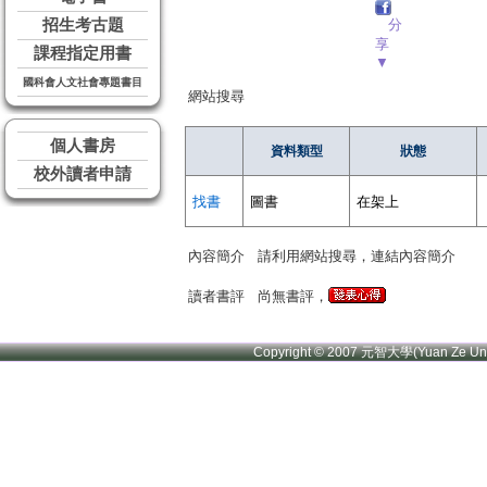
招生考古題
分
享
課程指定用書
▼
國科會人文社會專題書目
網站搜尋
個人書房
資料類型
狀態
校外讀者申請
找書
圖書
在架上
內容簡介
請利用網站搜尋，連結內容簡介
讀者書評
尚無書評，
Copyright © 2007 元智大學(Yuan Ze U