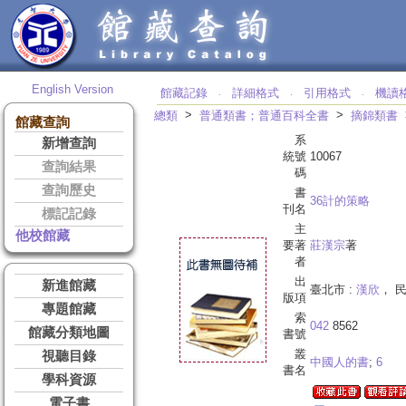
English Version
館藏記錄
詳細格式
引用格式
機讀
‧
‧
‧
>
>
總類
普通類書；普通百科全書
摘錦類書
館藏查詢
系
新增查詢
統號
10067
查詢結果
碼
查詢歷史
書
36計的策略
刊名
標記記錄
主
他校館藏
要著
莊漢宗
著
者
出
新進館藏
臺北市 :
漢欣
， 民
版項
專題館藏
索
042
8562
館藏分類地圖
書號
叢
視聽目錄
中國人的書
;
6
書名
學科資源
電子書