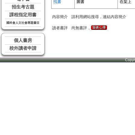
找書
圖書
在架上
招生考古題
課程指定用書
內容簡介
請利用網站搜尋，連結內容簡介
國科會人文社會專題書目
讀者書評
尚無書評，
個人書房
校外讀者申請
Copy