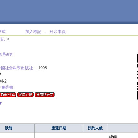
格式
加入標記
列印本頁
‧
>
專紀
地理研究
中國社會科學出版社
， 1998
2
94-2
金會叢書
▼
狀態
應還日期
預約人數
總館