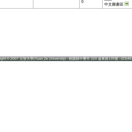
0
中文圖書區
right © 2007 元智大學(Yuan Ze University) ‧ 桃園縣中壢市 320 遠東路135號 ‧ (03)46