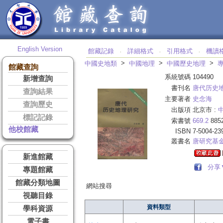
English Version
館藏記錄
詳細格式
引用格式
機讀
‧
‧
‧
>
>
>
中國史地類
中國地理
中國歷史地理
館藏查詢
系統號碼
104490
新增查詢
書刊名
唐代历史
查詢結果
主要著者
史念海
查詢歷史
出版項
北京市 :
標記記錄
索書號
669.2
885
他校館藏
ISBN
7-5004-23
叢書名
唐研究基
新進館藏
分享
專題館藏
館藏分類地圖
網站搜尋
視聽目錄
資料類型
學科資源
電子書