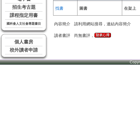
招生考古題
找書
圖書
在架上
課程指定用書
內容簡介
請利用網站搜尋，連結內容簡介
國科會人文社會專題書目
讀者書評
尚無書評，
個人書房
校外讀者申請
Copy