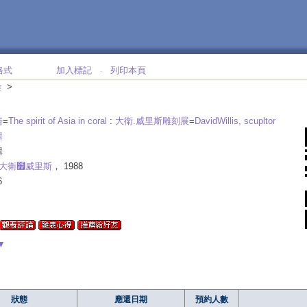
格式
加入標記
列印本頁
‧
>
雕
情
=
The spirit of Asia in coral
:
大衛.威里斯雕刻展
=
DavidWillis, scupltor
輯
輯
大衛໿威里斯
， 1988
6
▼
狀態
應還日期
預約人數