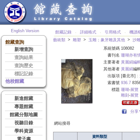
English Version
館藏記錄
詳細格式
引用格式
機讀
‧
‧
‧
>
>
>
藝術類
雕塑
玉雕；象牙雕及其他
沙
館藏查詢
系統號碼
108082
新增查詢
書刊名
珊瑚亦有
查詢結果
主要著者
黃麗絹編
查詢歷史
其他著者
黃麗絹
編
標記記錄
出版項
[臺北市] :
他校館藏
索書號
936.7
835
標題
珊瑚
-
展覽
雕刻
-
展覽
新進館藏
專題館藏
分享
館藏分類地圖
視聽目錄
網站搜尋
學科資源
資料類型
電子書