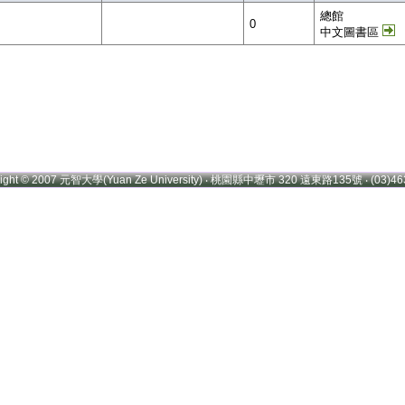
總館
0
中文圖書區
right © 2007 元智大學(Yuan Ze University) ‧ 桃園縣中壢市 320 遠東路135號 ‧ (03)46