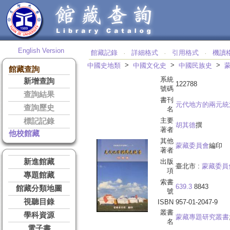
English Version
館藏記錄
詳細格式
引用格式
機讀
‧
‧
‧
>
>
>
中國史地類
中國文化史
中國民族史
館藏查詢
系統
新增查詢
122788
號碼
查詢結果
書刊
元代地方的兩元統
查詢歷史
名
主要
標記記錄
胡其德
撰
著者
他校館藏
其他
蒙藏委員會
編印
著者
新進館藏
出版
臺北市 :
蒙藏委員
項
專題館藏
索書
639.3
8843
館藏分類地圖
號
視聽目錄
ISBN
957-01-2047-9
叢書
學科資源
蒙藏專題研究叢書
名
電子書