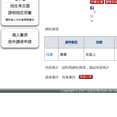
招生考古題
分
課程指定用書
享
國科會人文社會專題書目
▼
網站搜尋
個人書房
校外讀者申請
資料類型
狀態
找書
圖書
在架上
內容簡介
請利用網站搜尋，連結內容簡介
讀者書評
尚無書評，
Copyright © 2007 元智大學(Yuan Ze U