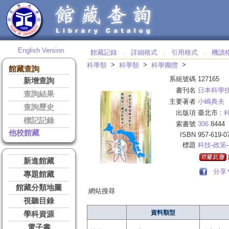
English Version
館藏記錄
詳細格式
引用格式
機讀
‧
‧
‧
>
>
>
科學類
科學類
科學團體
館藏查詢
系統號碼
127165
新增查詢
書刊名
日本科學
查詢結果
主要著者
小嶋典夫
查詢歷史
出版項
臺北市 :
標記記錄
索書號
306
8444
他校館藏
ISBN
957-619-0
標題
科技
-
政策
新進館藏
分享
專題館藏
館藏分類地圖
網站搜尋
視聽目錄
資料類型
學科資源
電子書