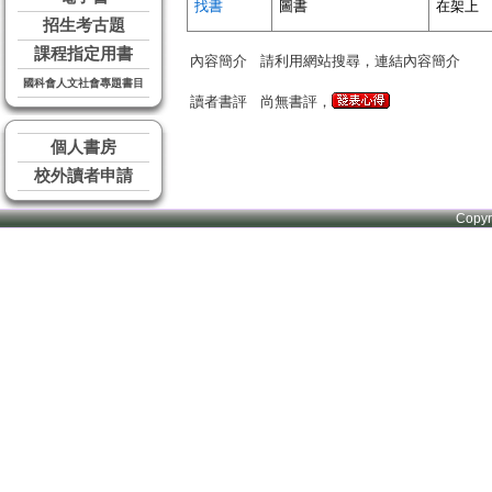
找書
圖書
在架上
招生考古題
課程指定用書
內容簡介
請利用網站搜尋，連結內容簡介
國科會人文社會專題書目
讀者書評
尚無書評，
個人書房
校外讀者申請
Copy