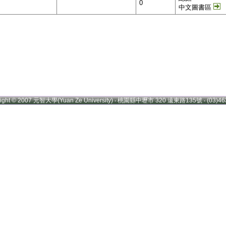
0
中文圖書區
right © 2007 元智大學(Yuan Ze University) ‧ 桃園縣中壢市 320 遠東路135號 ‧ (03)46