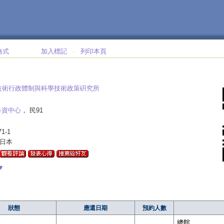
格式
加入標記
列印本頁
‧
技術行政體制與科學技術政策硏究所
科資中心
， 民91
71-1
-日本
▼
狀態
應還日期
預約人數
總館