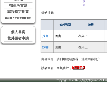
享
招生考古題
▼
課程指定用書
網站搜尋
國科會人文社會專題書目
資料類型
狀態
個人書房
找書
圖書
在架上
校外讀者申請
找書
圖書
在架上
內容簡介
請利用網站搜尋，連結內容簡介
讀者書評
尚無書評，
Copyright © 2007 元智大學(Yuan Ze U