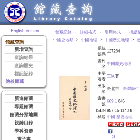
English Version
館藏記錄
詳細格式
引用格式
機讀
‧
‧
‧
>
>
>
中國史地類
中國地理
中國歷史地理
館藏查詢
系統
新增查詢
127284
號碼
查詢結果
書刊
中國歷史地理
查詢歷史
名
主要
標記記錄
王恢
著
著者
他校館藏
出版
臺北市 :
臺灣學生
項
新進館藏
索書
669.1
846
號
專題館藏
ISBN
957-15-1143-9
館藏分類地圖
標題
中國
-
歷史地理
視聽目錄
學科資源
分
電子書