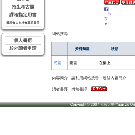
招生考古題
分
課程指定用書
享
國科會人文社會專題書目
▼
網站搜尋
個人書房
校外讀者申請
資料類型
狀態
找書
圖書
在架上
內容簡介
請利用網站搜尋，連結內容簡介
讀者書評
尚無書評，
Copyright © 2007 元智大學(Yuan Ze U