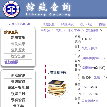
English Version
館藏記錄
詳細格式
引用格式
機讀
‧
‧
‧
>
>
>
>
宗教類
佛教
律及其釋
聲聞戒律
館藏查詢
系統
新增查詢
128512
號碼
查詢結果
書刊
佛說梵網經
查詢歷史
名
主要
標記記錄
(姚秦)鳩摩羅什譯
著者
他校館藏
其他
鳩摩羅什
(南北朝)
著者
新進館藏
出版
臺北市 :
毘盧
， 1
項
專題館藏
索書
223.2
3545
館藏分類地圖
號
視聽目錄
ISBN
957-9373-07-8
叢書
學科資源
毘盧叢書
;
A
名
電子書