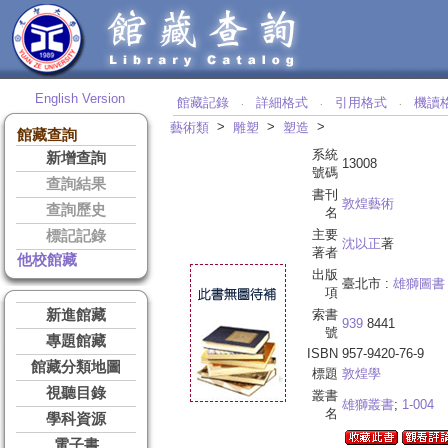
English Version
館藏記錄
詳細格式
引用格式
機讀
‧
‧
‧
>
>
>
藝術類
雕塑
塑造
館藏查詢
系統
新增查詢
13008
號碼
查詢結果
書刊
敦煌藝術
查詢歷史
名
主要
標記記錄
沈以正
著
著者
他校館藏
出版
臺北市 :
雄獅圖書
項
新進館藏
索書
939
8441
號
專題館藏
ISBN
957-9420-76-9
館藏分類地圖
標題
敦煌學
視聽目錄
叢書
雄獅叢書
;
1-004
名
學科資源
電子書