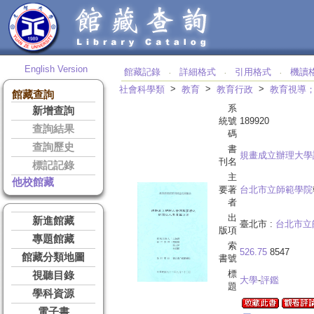
English Version
館藏記錄
詳細格式
引用格式
機讀
‧
‧
‧
>
>
>
社會科學類
教育
教育行政
教育視導
館藏查詢
系
新增查詢
統號
189920
查詢結果
碼
查詢歷史
書
規畫成立辦理大學
刊名
標記記錄
主
他校館藏
要著
台北市立師範學院
者
出
新進館藏
臺北市 :
台北市立
版項
專題館藏
索
526.75
8547
館藏分類地圖
書號
標
視聽目錄
大學
-
評鑑
題
學科資源
電子書