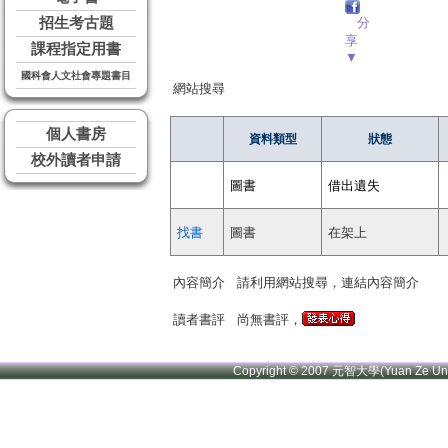
招生考古題
分
享
課程指定用書
▼
國科會人文社會專題書目
網站搜尋
個人書房
資料類型
狀態
校外讀者申請
圖書
借出遺失
找書
圖書
在架上
內容簡介
請利用網站搜尋，連結內容簡介
讀者書評
尚無書評，
Copyright © 2007 元智大學(Yuan Ze U