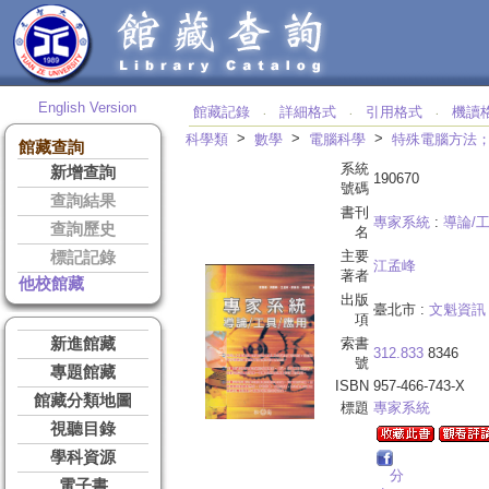
English Version
館藏記錄
詳細格式
引用格式
機讀
‧
‧
‧
>
>
>
科學類
數學
電腦科學
特殊電腦方法
館藏查詢
系統
新增查詢
190670
號碼
查詢結果
書刊
專家系統
:
導論/
查詢歷史
名
主要
標記記錄
江孟峰
著者
他校館藏
出版
臺北市 :
文魁資訊
項
新進館藏
索書
312.833
8346
號
專題館藏
ISBN
957-466-743-X
館藏分類地圖
標題
專家系統
視聽目錄
學科資源
分
電子書