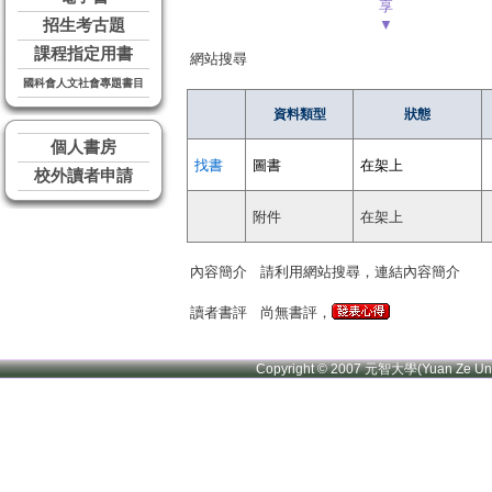
享
招生考古題
▼
課程指定用書
網站搜尋
國科會人文社會專題書目
資料類型
狀態
個人書房
找書
圖書
在架上
校外讀者申請
附件
在架上
內容簡介
請利用網站搜尋，連結內容簡介
讀者書評
尚無書評，
Copyright © 2007 元智大學(Yuan Ze U