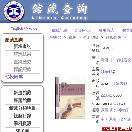
English Version
館藏記錄
詳細格式
引用格式
機讀
‧
‧
‧
>
>
>
>
宗教類
佛教
佛教總論
佛教辭典
館藏查詢
系統
新增查詢
195912
號碼
查詢結果
書刊
慧琳《一切经音义
查詢歷史
名
主要
標記記錄
姚永銘
著
著者
他校館藏
出版
南京 :
江蘇古籍
， 
項
新進館藏
索書
220.42
8566
號
專題館藏
ISBN
7-80643-803-3
館藏分類地圖
標題
藏經
-
硏究與考訂
視聽目錄
叢書
中国典籍与文化硏
名
學科資源
電子書