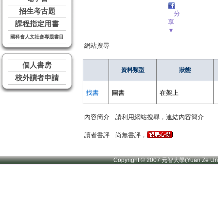
招生考古題
分
享
課程指定用書
▼
國科會人文社會專題書目
網站搜尋
個人書房
資料類型
狀態
校外讀者申請
找書
圖書
在架上
內容簡介
請利用網站搜尋，連結內容簡介
讀者書評
尚無書評，
Copyright © 2007 元智大學(Yuan Ze U