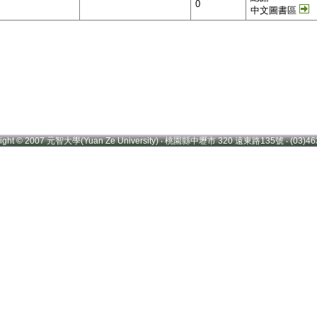
0
中文圖書區
right © 2007 元智大學(Yuan Ze University) ‧ 桃園縣中壢市 320 遠東路135號 ‧ (03)46