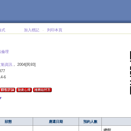
格式
加入標記
列印本頁
‧
訊倫理
文魁資訊
， 2004[民93]
877
14-6
▼
狀態
應還日期
預約人數
總館