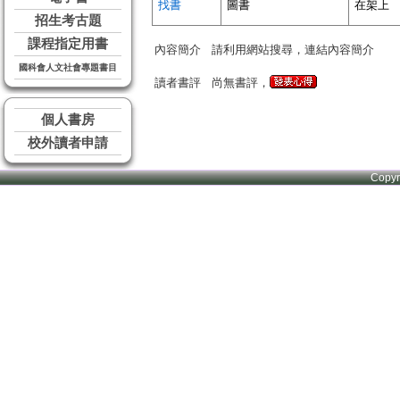
找書
圖書
在架上
招生考古題
課程指定用書
內容簡介
請利用網站搜尋，連結內容簡介
國科會人文社會專題書目
讀者書評
尚無書評，
個人書房
校外讀者申請
Copy