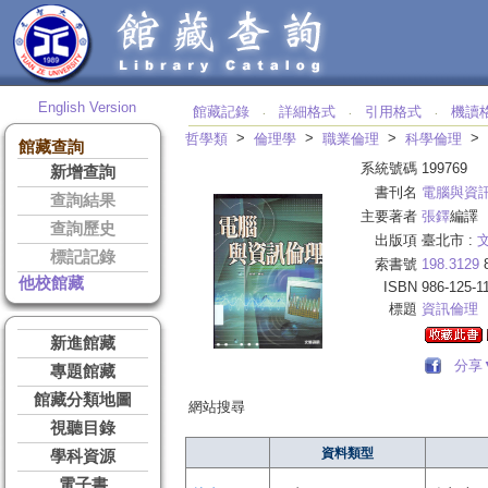
English Version
館藏記錄
詳細格式
引用格式
機讀
‧
‧
‧
>
>
>
>
哲學類
倫理學
職業倫理
科學倫理
館藏查詢
系統號碼
199769
新增查詢
書刊名
電腦與資
查詢結果
主要著者
張鐸
編譯
查詢歷史
出版項
臺北市 :
標記記錄
索書號
198.3129
他校館藏
ISBN
986-125-1
標題
資訊倫理
新進館藏
分享
專題館藏
館藏分類地圖
網站搜尋
視聽目錄
資料類型
學科資源
電子書