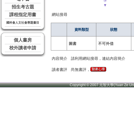
享
▼
招生考古題
課程指定用書
網站搜尋
國科會人文社會專題書目
資料類型
狀態
個人書房
圖書
不可外借
校外讀者申請
內容簡介
請利用網站搜尋，連結內容簡介
讀者書評
尚無書評，
Copyright © 2007 元智大學(Yuan Ze U