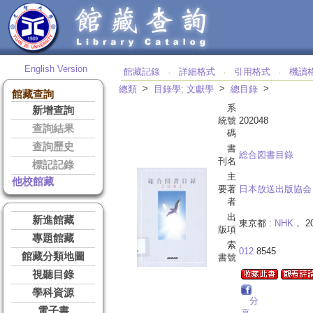
English Version
館藏記錄
詳細格式
引用格式
機讀
‧
‧
‧
>
>
>
總類
目錄學; 文獻學
總目錄
館藏查詢
系
新增查詢
統號
202048
查詢結果
碼
查詢歷史
書
総合図書目錄
刊名
標記記錄
主
他校館藏
要著
日本放送出版協会
者
出
新進館藏
東京都 :
NHK
， 20
版項
專題館藏
索
012
8545
館藏分類地圖
書號
視聽目錄
學科資源
分
電子書