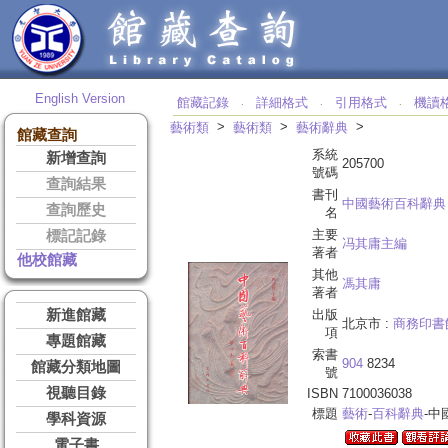
English Version
館藏記錄
詳細格式
引用格式
機讀
‧
‧
‧
>
>
>
藝術類
藝術類
藝術辭典
館藏查詢
系統
新增查詢
205700
號碼
查詢結果
書刊
中國藝術百科辭典
查詢歷史
名
主要
標記記錄
冯其庸主編
著者
他校館藏
其他
馮其庸
著者
新進館藏
出版
北京市 :
商務印書
項
專題館藏
索書
904
8234
館藏分類地圖
號
視聽目錄
ISBN
7100036038
標題
藝術
-
百科辭典
-中
學科資源
電子書