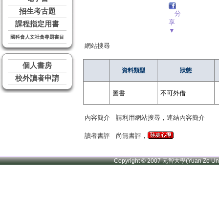
招生考古題
分
享
課程指定用書
▼
國科會人文社會專題書目
網站搜尋
個人書房
資料類型
狀態
校外讀者申請
圖書
不可外借
內容簡介
請利用網站搜尋，連結內容簡介
讀者書評
尚無書評，
Copyright © 2007 元智大學(Yuan Ze U