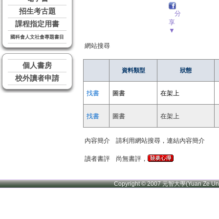
招生考古題
分
享
課程指定用書
▼
國科會人文社會專題書目
網站搜尋
個人書房
資料類型
狀態
校外讀者申請
找書
圖書
在架上
找書
圖書
在架上
內容簡介
請利用網站搜尋，連結內容簡介
讀者書評
尚無書評，
Copyright © 2007 元智大學(Yuan Ze U