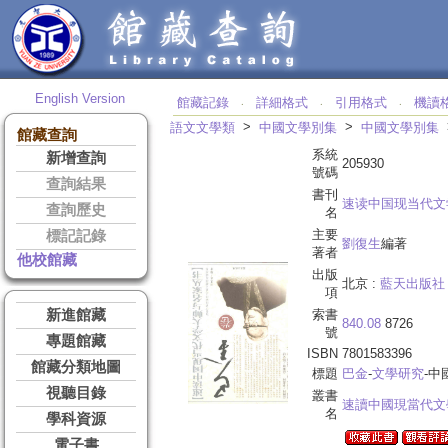
English Version
館藏記錄
詳細格式
引用格式
機讀
‧
‧
‧
>
>
語文文學類
中國文學別集
中國文學別集
館藏查詢
系統
新增查詢
205930
號碼
查詢結果
書刊
速读中国现当代文
查詢歷史
名
主要
標記記錄
劉復生
編著
著者
他校館藏
出版
北京 :
藍天出版社
項
新進館藏
索書
840.08
8726
號
專題館藏
ISBN
7801583396
館藏分類地圖
標題
巴金
-
文學研究
-中
視聽目錄
叢書
速讀中國現當代文
名
學科資源
電子書