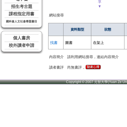
享
招生考古題
▼
課程指定用書
網站搜尋
國科會人文社會專題書目
資料類型
狀態
個人書房
找書
圖書
在架上
校外讀者申請
內容簡介
請利用網站搜尋，連結內容簡介
讀者書評
尚無書評，
Copyright © 2007 元智大學(Yuan Ze U