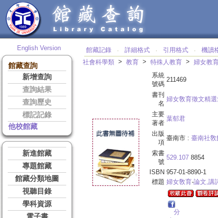
English Version
館藏記錄
詳細格式
引用格式
機讀
‧
‧
‧
>
>
>
社會科學類
教育
特殊人教育
婦女教
館藏查詢
系統
新增查詢
211469
號碼
查詢結果
書刊
婦女敎育徵文精選
查詢歷史
名
主要
標記記錄
葉郁君
著者
他校館藏
出版
臺南市 :
臺南社敎
項
新進館藏
索書
529.107
8854
號
專題館藏
ISBN
957-01-8890-1
館藏分類地圖
標題
婦女敎育
-
論文,講
視聽目錄
學科資源
分
電子書