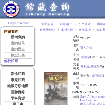
English Version
館藏記錄
詳細格式
引用格式
機讀
‧
‧
‧
>
>
>
世界史地類
非洲史地
南部非洲
南非
館藏查詢
系統
新增查詢
211712
號碼
查詢結果
書刊
獵人之心
查詢歷史
名
主要
標記記錄
普司特
(Post, Laur
著者
他校館藏
其他
傅振焜
;
威爾森
(Wil
著者
新進館藏
出版
臺北市 :
馬可孛羅
項
專題館藏
索書
768.19
8345
館藏分類地圖
號
視聽目錄
ISBN
986-7890-82-5
San (African peop
標題
學科資源
Folklore, San
南非共和國
-
描述
電子書