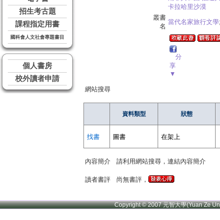
卡拉哈里沙漠
招生考古題
叢書
當代名家旅行文學
課程指定用書
名
國科會人文社會專題書目
分
個人書房
享
▼
校外讀者申請
網站搜尋
資料類型
狀態
找書
圖書
在架上
內容簡介
請利用網站搜尋，連結內容簡介
讀者書評
尚無書評，
Copyright © 2007 元智大學(Yuan Ze U