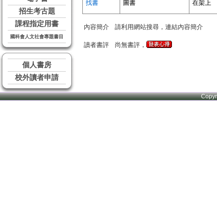
找書
圖書
在架上
招生考古題
課程指定用書
內容簡介
請利用網站搜尋，連結內容簡介
國科會人文社會專題書目
讀者書評
尚無書評，
個人書房
校外讀者申請
Copy