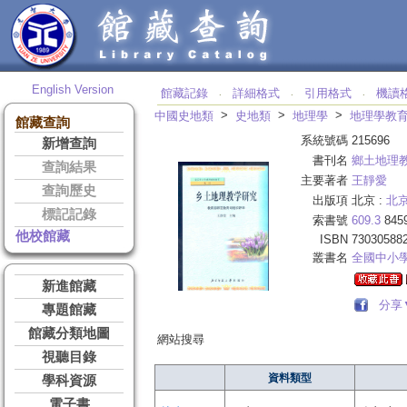
English Version
館藏記錄
詳細格式
引用格式
機讀
‧
‧
‧
>
>
>
中國史地類
史地類
地理學
地理學教
館藏查詢
系統號碼
215696
新增查詢
書刊名
鄉土地理
查詢結果
主要著者
王靜愛
查詢歷史
出版項
北京 :
北
標記記錄
索書號
609.3
845
他校館藏
ISBN
73030588
叢書名
全國中小
新進館藏
分享
專題館藏
館藏分類地圖
網站搜尋
視聽目錄
資料類型
學科資源
電子書