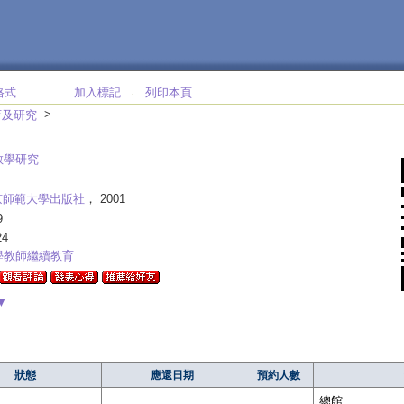
格式
加入標記
列印本頁
‧
>
育及研究
教學研究
京師範大學出版社
， 2001
9
24
學教師繼續教育
▼
狀態
應還日期
預約人數
總館