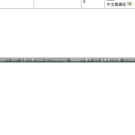
0
中文圖書區
right © 2007 元智大學(Yuan Ze University) ‧ 桃園縣中壢市 320 遠東路135號 ‧ (03)46