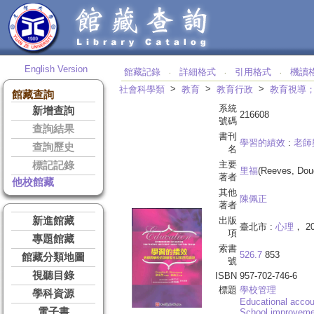
English Version
館藏記錄
詳細格式
引用格式
機讀
‧
‧
‧
>
>
>
社會科學類
教育
教育行政
教育視導
館藏查詢
系統
新增查詢
216608
號碼
查詢結果
書刊
學習的績效
:
老師
查詢歷史
名
主要
標記記錄
里福
(Reeves, Dou
著者
他校館藏
其他
陳佩正
著者
新進館藏
出版
臺北市 :
心理
， 2
項
專題館藏
索書
526.7
853
館藏分類地圖
號
視聽目錄
ISBN
957-702-746-6
標題
學校管理
學科資源
Educational accoun
電子書
School improveme