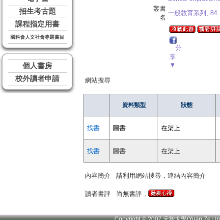
叢書
招生考古題
一般敎育系列
;
84
名
課程指定用書
國科會人文社會專題書目
分
享
▼
個人書房
校外讀者申請
網站搜尋
資料類型
狀態
找書
圖書
在架上
找書
圖書
在架上
內容簡介
請利用網站搜尋，連結內容簡介
讀者書評
尚無書評，
Copyright © 2007 元智大學(Yuan Ze U